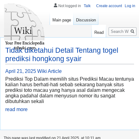
Not logged in
Talk
Create account
Log in
Main page
Discussion
Search
Read
tdlwiki.com
Tidak diketahui Detail Tentang togel
prediksi hongkong syair
April 21, 2025
Wiki Article
Prediksi Top Dalam memilih situs Prediksi Macau tentunya
kalian harus berhati-hati sebab sekarang banyak situs
prediksi toto macau yang hanya asal dalam mengecak
angka padahal dalam menyusun nomor itu sangat
dibutuhkan sekali
read more
This page was last modified on 21 April 2025, at 10:11 am.